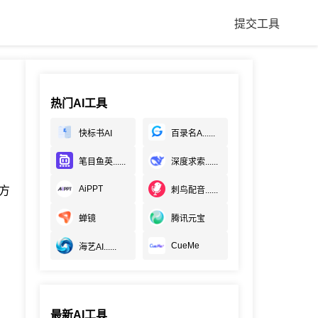
提交工具
热门AI工具
快标书AI
百录名A......
笔目鱼英......
深度求索......
AiPPT
方
刺鸟配音......
蝉镜
腾讯元宝
CueMe
海艺AI......
最新AI工具