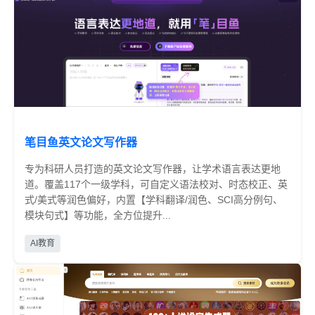
笔目鱼英文论文写作器
专为科研人员打造的英文论文写作器，让学术语言表达更地
道。覆盖117个一级学科，可自定义语法校对、时态校正、英
式/美式等润色偏好，内置【学科翻译/润色、SCI高分例句、
模块句式】等功能，全方位提升...
免费
AI教育